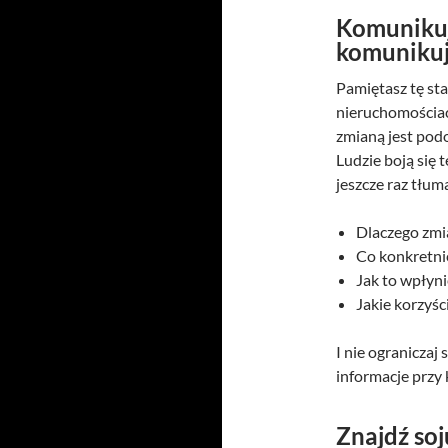
Komunikuj,
komuniku
Pamiętasz tę st
nieruchomościach
zmianą jest podo
Ludzie boją się 
jeszcze raz tłum
Dlaczego zmi
Co konkretnie
Jak to wpłyn
Jakie korzyśc
I nie ograniczaj
informacje przy 
Znajdź so