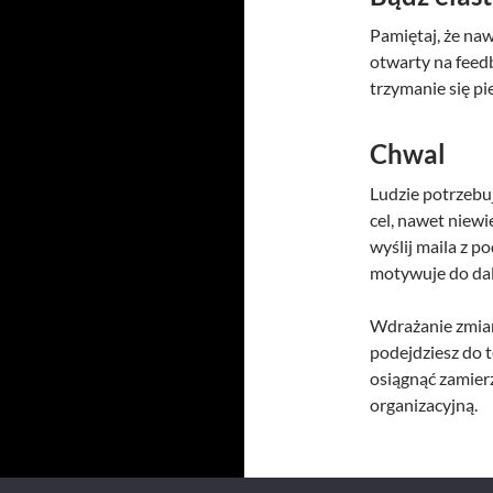
Pamiętaj, że na
otwarty na feed
trzymanie się p
Chwal
Ludzie potrzebu
cel, nawet niewi
wyślij maila z 
motywuje do dal
Wdrażanie zmian 
podejdziesz do t
osiągnąć zamierz
organizacyjną.