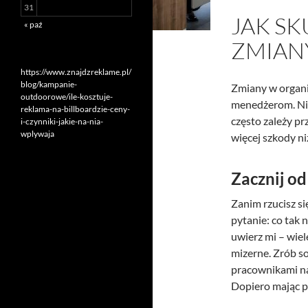
31
JAK S
« paź
ZMIAN
https://www.znajdzreklame.pl/
blog/kampanie-
Zmiany w organiz
outdoorowe/ile-kosztuje-
menedżerom. Nic
reklama-na-billboardzie-ceny-
często zależy prz
i-czynniki-jakie-na-nia-
wplywaja
więcej szkody n
Zacznij o
Zanim rzucisz się
pytanie: co tak 
uwierz mi – wiele
mizerne. Zrób so
pracownikami na 
Dopiero mając p