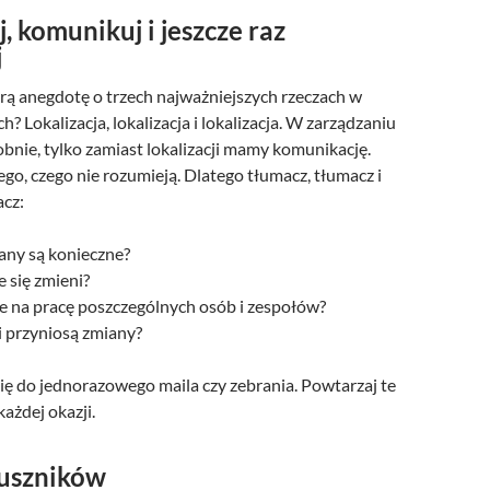
 komunikuj i jeszcze raz
j
arą anegdotę o trzech najważniejszych rzeczach w
? Lokalizacja, lokalizacja i lokalizacja. W zarządzaniu
bnie, tylko zamiast lokalizacji mamy komunikację.
tego, czego nie rozumieją. Dlatego tłumacz, tłumacz i
acz:
any są konieczne?
 się zmieni?
ie na pracę poszczególnych osób i zespołów?
i przyniosą zmiany?
 się do jednorazowego maila czy zebrania. Powtarzaj te
każdej okazji.
juszników