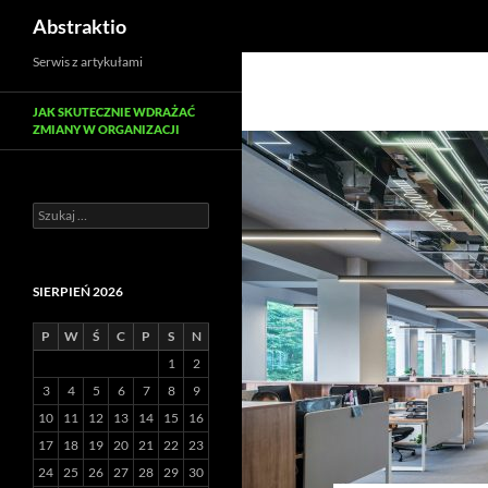
Szukaj
Abstraktio
Serwis z artykułami
JAK SKUTECZNIE WDRAŻAĆ
ZMIANY W ORGANIZACJI
Szukaj:
SIERPIEŃ 2026
P
W
Ś
C
P
S
N
1
2
3
4
5
6
7
8
9
10
11
12
13
14
15
16
17
18
19
20
21
22
23
24
25
26
27
28
29
30