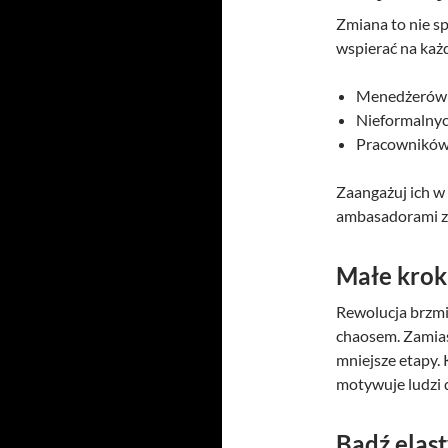
Zmiana to nie sp
wspierać na każd
Menedżerów ś
Nieformalnyc
Pracowników,
Zaangażuj ich w 
ambasadorami z
Małe kroki
Rewolucja brzmi 
chaosem. Zamias
mniejsze etapy.
motywuje ludzi d
Bądź elas