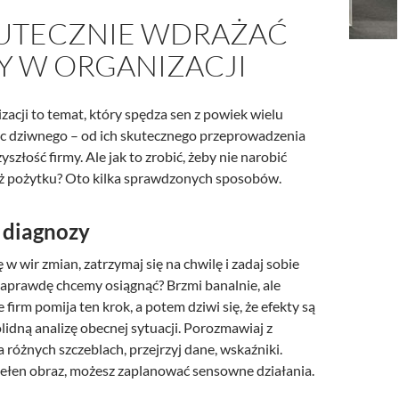
KUTECZNIE WDRAŻAĆ
Y W ORGANIZACJI
acji to temat, który spędza sen z powiek wielu
 dziwnego – od ich skutecznego przeprowadzenia
yszłość firmy. Ale jak to zrobić, żeby nie narobić
iż pożytku? Oto kilka sprawdzonych sposobów.
d diagnozy
 w wir zmian, zatrzymaj się na chwilę i zadaj sobie
naprawdę chcemy osiągnąć? Brzmi banalnie, ale
 firm pomija ten krok, a potem dziwi się, że efekty są
lidną analizę obecnej sytuacji. Porozmawiaj z
różnych szczeblach, przejrzyj dane, wskaźniki.
ełen obraz, możesz zaplanować sensowne działania.