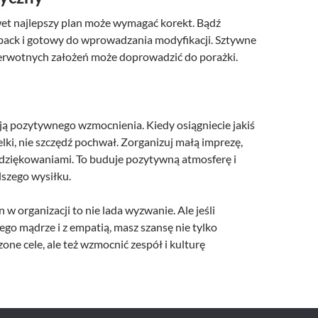
wet najlepszy plan może wymagać korekt. Bądź
back i gotowy do wprowadzania modyfikacji. Sztywne
ierwotnych założeń może doprowadzić do porażki.
ją pozytywnego wzmocnienia. Kiedy osiągniecie jakiś
elki, nie szczędź pochwał. Zorganizuj małą imprezę,
podziękowaniami. To buduje pozytywną atmosferę i
szego wysiłku.
w organizacji to nie lada wyzwanie. Ale jeśli
ego mądrze i z empatią, masz szansę nie tylko
one cele, ale też wzmocnić zespół i kulturę